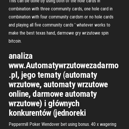
This can be done by using both of the hole cards in
combination with three community cards, one hole card in
combination with four community cardsm or no hole cards
and playing all five community cards ' whatever works to
make the best texas hand, darmowe gry wrzutowe spin
bitcoin.
analiza
www.Automatywrzutowezadarmo
.pl, jego tematy (automaty
wrzutowe, automaty wrzutowe
online, darmowe automaty
wrzutowe) i głównych
konkurentów (jednoreki
Peppermill Poker Wendover bet using bonus. 40 x wagering