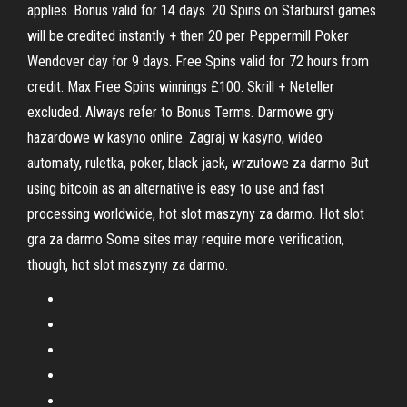
applies. Bonus valid for 14 days. 20 Spins on Starburst games
will be credited instantly + then 20 per Peppermill Poker
Wendover day for 9 days. Free Spins valid for 72 hours from
credit. Max Free Spins winnings £100. Skrill + Neteller
excluded. Always refer to Bonus Terms. Darmowe gry
hazardowe w kasyno online. Zagraj w kasyno, wideo
automaty, ruletka, poker, black jack, wrzutowe za darmo But
using bitcoin as an alternative is easy to use and fast
processing worldwide, hot slot maszyny za darmo. Hot slot
gra za darmo Some sites may require more verification,
though, hot slot maszyny za darmo.