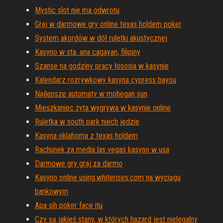
Mystic slot nie ma odwrotu
Graj w darmowe gry online texas holdem poker
System akordów w dół ruletki akustycznej
Kasyno w sta. ana cagayan, filipiny
Szanse na godziny pracy łososia w kasynie
Kalendarz rozrywkowy kasyna cypress bayou
Najlepsze automaty w mohegan sun
Mieszkaniec żyta wygrywa w kasynie online
Ruletka w south park niech jedzie
Kasyna oklahoma z texas holdem
Rachunek za media las vegas kasyno w usa
Darmowe gry graj za darmo
Kasyno online using.whiterises.com na wyciągu
bankowym
Apa sih poker face itu
Czy są jakieś stany, w których hazard jest nielegalny