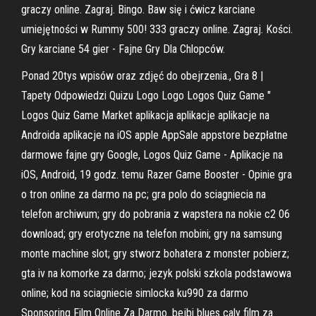
graczy online. Zagraj. Bingo. Baw się i ćwicz karciane
umiejętności w Rummy 500! 333 graczy online. Zagraj. Kości.
Gry karciane 54 gier - Fajne Gry Dla Chlopców.
Ponad 20tys wpisów oraz zdjęć do obejrzenia., Gra 8 |
Tapety Odpowiedzi Quizu Logo Logo Logos Quiz Game "
Logos Quiz Game Market aplikacja aplikacje aplikacje na
Androida aplikacje na iOS apple AppSale appstore bezpłatne
darmowe fajne gry Google, Logos Quiz Game - Aplikacje na
iOS, Android, 19 godz. temu Razer Game Booster - Opinie gra
o tron online za darmo na pc; gra polo do sciagniecia na
telefon archiwum; gry do pobrania z wapstera na nokie c2 06
download; gry erotyczne na telefon mobini; gry na samsung
monte machine slot; gry stworz bohatera z monster pobierz;
gta iv na komorke za darmo; jezyk polski szkola podstawowa
online; kod na sciagniecie simlocka ku990 za darmo
Sponsoring Film Online Za Darmo. bejbi blues caly film za