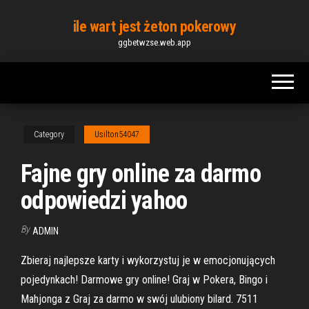
Skip
ile wart jest żeton pokerowy
to
ggbetwzse.web.app
the
content
Category
Usilton54047
Fajne gry online za darmo
odpowiedzi yahoo
By
ADMIN
Zbieraj najlepsze karty i wykorzystuj je w emocjonujących
pojedynkach! Darmowe gry online! Graj w Pokera, Bingo i
Mahjonga z Graj za darmo w swój ulubiony bilard. 7511