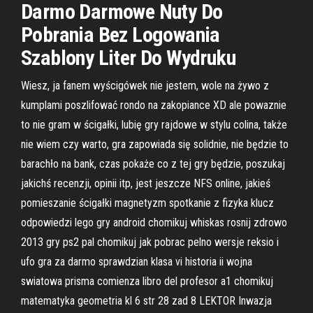
Darmo Darmowe Nuty Do
Pobrania Bez Logowania
Szablony Liter Do Wydruku
Wiesz, ja fanem wyścigówek nie jestem, wole na żywo z
kumplami poszlifować rondo na zakopiance XD ale powaznie
to nie gram w ścigałki, lubię gry rajdowe w stylu colina, także
nie wiem czy warto, gra zapowiada się solidnie, nie będzie to
barachło na bank, czas pokaże co z tej gry będzie, poszukaj
jakichś recenzji, opinii itp, jest jeszcze NFS online, jakieś
pomieszanie ścigałki magnetyzm spotkanie z fizyka klucz
odpowiedzi lego gry android chomikuj whiskas rosnij zdrowo
2013 gry ps2 pal chomikuj jak pobrac pelno wersje reksio i
ufo gra za darmo sprawdzian klasa vi historia ii wojna
swiatowa prisma comienza libro del profesor a1 chomikuj
matematyka geometria kl 6 str 28 zad 8 LEKTOR Inwazja