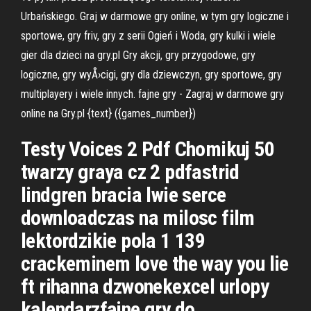
Urbańskiego. Graj w darmowe gry online, w tym gry logiczne i
sportowe, gry friv, gry z serii Ogień i Woda, gry kulki i wiele
gier dla dzieci na gry.pl Gry akcji, gry przygodowe, gry
logiczne, gry wyÅ›cigi, gry dla dziewczyn, gry sportowe, gry
multiplayery i wiele innych. fajne gry - Zagraj w darmowe gry
online na Gry.pl {text} ({games_number})
Testy Voices 2 Pdf Chomikuj 50
twarzy graya cz 2 pdfastrid
lindgren bracia lwie serce
downloadczas na milosc film
lektordzikie pola 1 139
crackeminem love the way you lie
ft rihanna dzwonekexcel urlopy
kalendarzfajne gry do