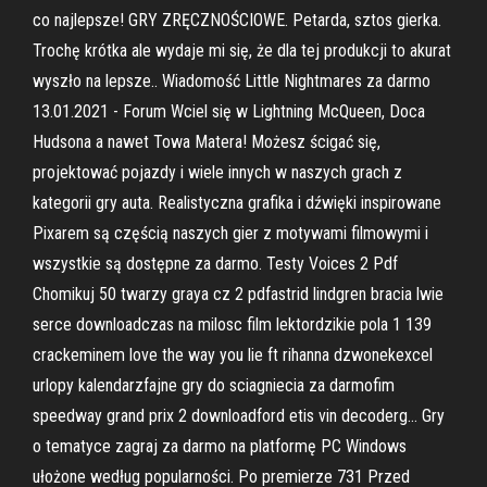
co najlepsze! GRY ZRĘCZNOŚCIOWE. Petarda, sztos gierka.
Trochę krótka ale wydaje mi się, że dla tej produkcji to akurat
wyszło na lepsze.. Wiadomość Little Nightmares za darmo
13.01.2021 - Forum Wciel się w Lightning McQueen, Doca
Hudsona a nawet Towa Matera! Możesz ścigać się,
projektować pojazdy i wiele innych w naszych grach z
kategorii gry auta. Realistyczna grafika i dźwięki inspirowane
Pixarem są częścią naszych gier z motywami filmowymi i
wszystkie są dostępne za darmo. Testy Voices 2 Pdf
Chomikuj 50 twarzy graya cz 2 pdfastrid lindgren bracia lwie
serce downloadczas na milosc film lektordzikie pola 1 139
crackeminem love the way you lie ft rihanna dzwonekexcel
urlopy kalendarzfajne gry do sciagniecia za darmofim
speedway grand prix 2 downloadford etis vin decoderg… Gry
o tematyce zagraj za darmo na platformę PC Windows
ułożone według popularności. Po premierze 731 Przed