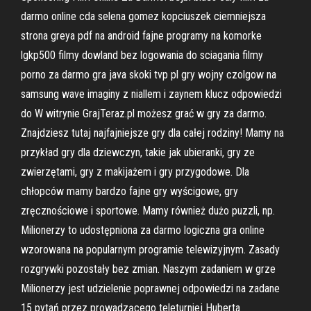
darmo online cda selena gomez kopciuszek ciemniejsza
strona greya pdf na android fajne programy na komorke
lgkp500 filmy dowland bez logowania do sciagania filmy
porno za darmo gra java skoki tvp pl gry wojny czolgow na
samsung wave imaginy z niallem i zaynem klucz odpowiedzi
do W witrynie GrajTeraz.pl możesz grać w gry za darmo.
Znajdziesz tutaj najfajniejsze gry dla całej rodziny! Mamy na
przykład gry dla dziewczyn, takie jak ubieranki, gry ze
zwierzętami, gry z makijażem i gry przygodowe. Dla
chłopców mamy bardzo fajne gry wyścigowe, gry
zręcznościowe i sportowe. Mamy również dużo puzzli, np.
Milionerzy to udostępniona za darmo logiczna gra online
wzorowana na popularnym programie telewizyjnym. Zasady
rozgrywki pozostały bez zmian. Naszym zadaniem w grze
Milionerzy jest udzielenie poprawnej odpowiedzi na zadane
15 pytań przez prowadzącego teleturniej Huberta