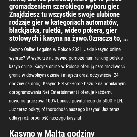
gromadzeniem szerokiego wyboru gier.
Znajdziesz tu wszystkie swoje ulubione
rodzaje gier w kategoriach automatów,
blackjacka, ruletki, wideo pokera, gier
stołowych i kasyna na żywo.Oznacza to, …
Kasyno Online Legalne w Polsce 2021. Jakie kasyno online
wybrać? W wyborze na pewno pomoże nam ranking polskie
kasyn online. Kasyna online w Polsce oferują nam możliwość
grania w dowolnym czasie i miejscu oraz, oczywiście, 24
godziny na dobę. Kasyno Bet-at-Home bazuje na popularnym
oprogramowaniu Net Entertainment i oferuje każdemu
nowemu graczowi 100% bonusu powitalnego do 5000 PLN.
Już teraz odkryj różnorodność naszego kasyna! Już teraz
odkryj różnorodność naszego kasyna!
Kasyno w Malta godziny