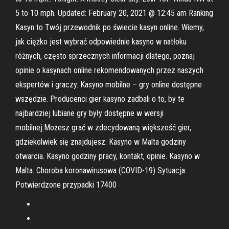
5 to 10 mph. Updated: February 20, 2021 @ 12:45 am Ranking
Kasyn to Twój przewodnik po świecie kasyn online. Wiemy,
jak ciężko jest wybrać odpowiednie kasyno w natłoku
różnych, często sprzecznych informacji dlatego, poznaj
opinie o kasynach online rekomendowanych przez naszych
ekspertów i graczy. Kasyno mobilne – gry online dostępne
wszędzie. Producenci gier kasyno zadbali o to, by te
najbardziej lubiane gry były dostępne w wersji
mobilnej.Możesz grać w zdecydowaną większość gier,
gdziekolwiek się znajdujesz. Kasyno w Malta godziny
otwarcia. Kasyno godziny pracy, kontakt, opinie. Kasyno w
Malta. Choroba koronawirusowa (COVID-19) Sytuacja.
Potwierdzone przypadki 17400