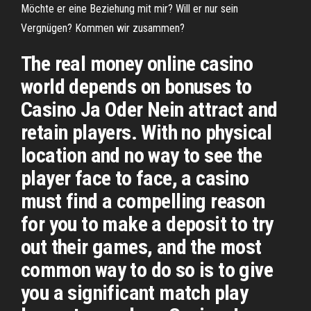
Möchte er eine Beziehung mit mir? Will er nur sein
Vergnügen? Kommen wir zusammen?
The real money online casino
world depends on bonuses to
Casino Ja Oder Nein attract and
retain players. With no physical
location and no way to see the
player face to face, a casino
must find a compelling reason
for you to make a deposit to try
out their games, and the most
common way to do so is to give
you a significant match play