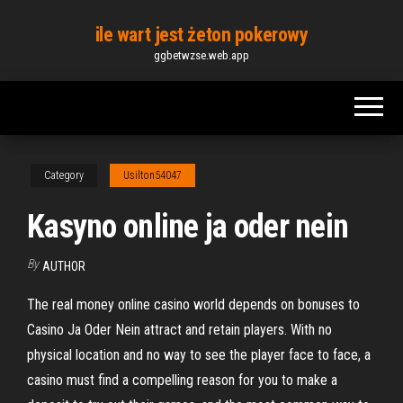
Skip
ile wart jest żeton pokerowy
to
ggbetwzse.web.app
the
content
Category
Usilton54047
Kasyno online ja oder nein
By
AUTHOR
The real money online casino world depends on bonuses to
Casino Ja Oder Nein attract and retain players. With no
physical location and no way to see the player face to face, a
casino must find a compelling reason for you to make a