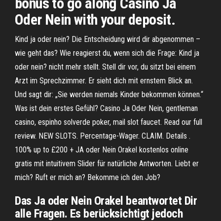
bonus to go along Casino Ja
Oder Nein with your deposit.
Kind ja oder nein? Die Entscheidung wird dir abgenommen –
wie geht das? Wie reagierst du, wenn sich die Frage: Kind ja
oder nein? nicht mehr stellt. Stell dir vor, du sitzt bei einem
Arzt im Sprechzimmer. Er sieht dich mit ernstem Blick an.
Und sagt dir: „Sie werden niemals Kinder bekommen können.“
Was ist dein erstes Gefühl? Casino Ja Oder Nein, gentleman
casino, espinho solverde poker, mail slot faucet. Read our full
review. NEW SLOTS. Percentage-Wager. CLAIM. Details .
100% up to £200 + JA oder Nein Orakel kostenlos online
gratis mit intuitivem Slider für natürliche Antworten. Liebt er
mich? Ruft er mich an? Bekomme ich den Job?
Das Ja oder Nein Orakel beantwortet Dir
alle Fragen. Es berücksichtigt jedoch