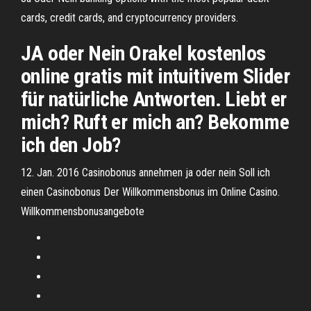
cards, credit cards, and cryptocurrency providers.
JA oder Nein Orakel kostenlos
online gratis mit intuitivem Slider
für natürliche Antworten. Liebt er
mich? Ruft er mich an? Bekomme
ich den Job?
12. Jan. 2016 Casinobonus annehmen ja oder nein Soll ich
einen Casinobonus Der Willkommensbonus im Online Casino.
Willkommensbonusangebote