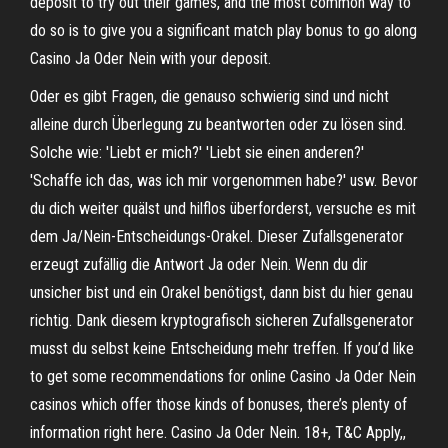
deposit to try out their games, and the most common way to
do so is to give you a significant match play bonus to go along
Casino Ja Oder Nein with your deposit.
Oder es gibt Fragen, die genauso schwierig sind und nicht
alleine durch Überlegung zu beantworten oder zu lösen sind.
Solche wie: 'Liebt er mich?' 'Liebt sie einen anderen?'
'Schaffe ich das, was ich mir vorgenommen habe?' usw. Bevor
du dich weiter quälst und hilflos überforderst, versuche es mit
dem Ja/Nein-Entscheidungs-Orakel. Dieser Zufallsgenerator
erzeugt zufällig die Antwort Ja oder Nein. Wenn du dir
unsicher bist und ein Orakel benötigst, dann bist du hier genau
richtig. Dank diesem kryptografisch sicheren Zufallsgenerator
musst du selbst keine Entscheidung mehr treffen. If you’d like
to get some recommendations for online Casino Ja Oder Nein
casinos which offer those kinds of bonuses, there’s plenty of
information right here. Casino Ja Oder Nein. 18+, T&C Apply,,