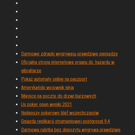
Darmowe zdrapki wygrywają prawdziwe pieniądze
Oficjalna strona internetowa organu ds. hazardu w
gibraltarze
Pokaż automaty online na paszport
Amerykański wojownik ninja
Miejsce na pocztę do drzwi burzowych
Us poker open wyniki 2021
Najlepszy pokerowy blef wszechczasów
Gniazda replikacji strumieniowej postgresql 9.4
Darmowa ruletka bez depozytu wygrywa prawdziwe