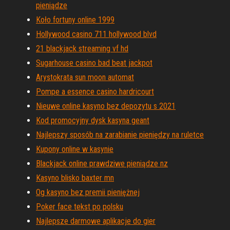
pieniądze
Koło fortuny online 1999
Hollywood casino 711 hollywood blvd
21 blackjack streaming vf hd
Sugarhouse casino bad beat jackpot
Arystokrata sun moon automat
Pompe a essence casino hardricourt
Nieuwe online kasyno bez depozytu s 2021
Kod promocyjny dysk kasyna geant
Najlepszy sposób na zarabianie pieniędzy na ruletce
Kupony online w kasynie
Blackjack online prawdziwe pieniądze nz
Kasyno blisko baxter mn
Og kasyno bez premii pieniężnej
Poker face tekst po polsku
Najlepsze darmowe aplikacje do gier