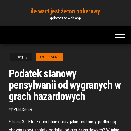
Skip
ile wart jest żeton pokerowy
to
ggbetwzse.web.app
the
content
Category
Usilton54047
Podatek stanowy
pensylwanii od wygranych w
grach hazardowych
By
PUBLISHER
Strona 3 - Którzy podatnicy oraz jakie podmioty podlegają
obowiązkowi zapłaty podatku od gier hazardowych? W jakiej