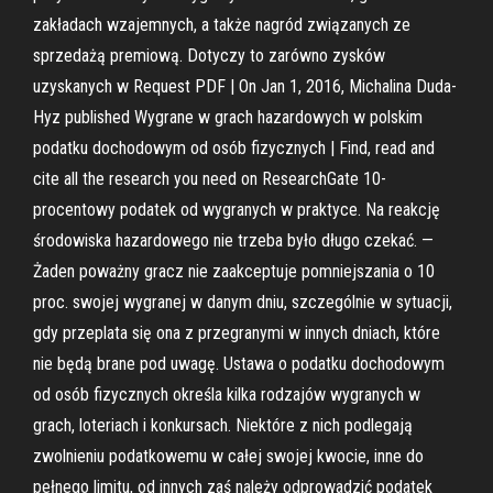
zakładach wzajemnych, a także nagród związanych ze
sprzedażą premiową. Dotyczy to zarówno zysków
uzyskanych w Request PDF | On Jan 1, 2016, Michalina Duda-
Hyz published Wygrane w grach hazardowych w polskim
podatku dochodowym od osób fizycznych | Find, read and
cite all the research you need on ResearchGate 10-
procentowy podatek od wygranych w praktyce. Na reakcję
środowiska hazardowego nie trzeba było długo czekać. —
Żaden poważny gracz nie zaakceptuje pomniejszania o 10
proc. swojej wygranej w danym dniu, szczególnie w sytuacji,
gdy przeplata się ona z przegranymi w innych dniach, które
nie będą brane pod uwagę. Ustawa o podatku dochodowym
od osób fizycznych określa kilka rodzajów wygranych w
grach, loteriach i konkursach. Niektóre z nich podlegają
zwolnieniu podatkowemu w całej swojej kwocie, inne do
pełnego limitu, od innych zaś należy odprowadzić podatek